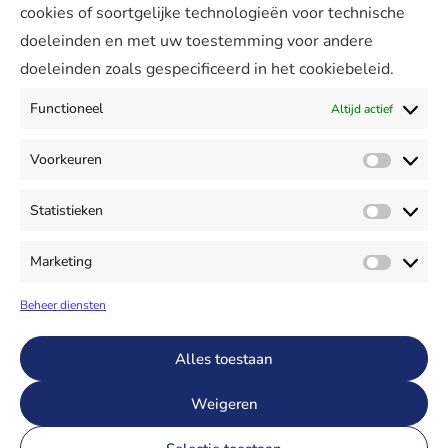
cookies of soortgelijke technologieën voor technische
Lees verder
doeleinden en met uw toestemming voor andere
doeleinden zoals gespecificeerd in het cookiebeleid.
Functioneel
Altijd actief
Bekijk alle nieuwsberichten
Voorkeuren
Voorke
Statistieken
Statist
Marketing
Market
Beheer diensten
Alles toestaan
Weigeren