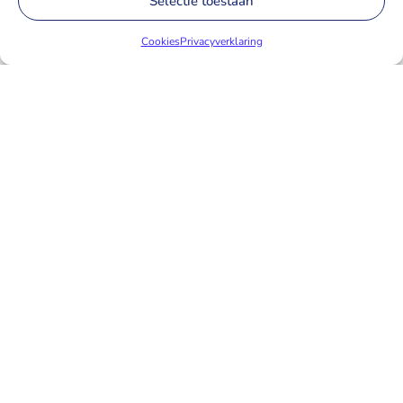
Selectie toestaan
Cookies
Privacyverklaring
Heb je een vraag over onze
software?
Een van onze experts helpt je graag met de
vragen die je hebt.
Naar support