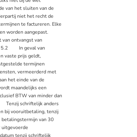
lks niet bij de wet
de van het sluiten van de
artij niet het recht de
ermijnen te factureren. Elke
toren worden aangepast.
 van ontvangst van
ng. 5.2 In geval van
vaste prijs geldt,
stgestelde termijnen
diensten, vermeerderd met
aan het einde van de
wordt maandelijks een
xclusief BTW van minder dan
enzij schriftelijk anders
bij vooruitbetaling, tenzij
n betalingstermijn van 30
 uitgevoerde
tum tenzij schriftelijk