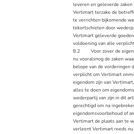
leveren en geleverde zaken b
Vertimart terzake de betreff
te verrichten bijkomende w
tekortschieten door wederpar
Vertimart geleverde goedere
voldoening van alle verplic
8.2 Voor zover de eigendo
nu vooralsnog de zaken waari
belope van de vorderingen 
verplicht om Vertimart onmi
eigendom zijn van Vertimart,
alles te doen om eigendoms
wederpartij van zijn in dit a
gerechtigd om na ingebrekest
eigendomsvoorbehoud of and
Vertimart de plaats aan te w
verleent Vertimart reeds n