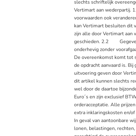
slechts schriftelijk overeen
Vertimart aan wederpartij.
voorwaarden ook veranderen. 
kan Vertimart besluiten dit 
zijn alle door Vertimart aan
geschieden. 2.2 Gegevens d
onderhevig zonder voorafgaa
De overeenkomst komt tot st
de opdracht aanvaard is. Bij
uitvoering geven door Verti
dit artikel kunnen slechts 
wel door de daartoe bijzon
Euro´s en zijn exclusief B
orderacceptatie. Alle prijze
extra inklaringskosten en/of
In geval van aantoonbare wij
lonen, belastingen, rechten,