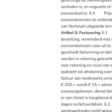
gerechtigd de overeengekomen
verboden is, en ongeacht of 
overeenkomst. 4.4 Prijsver
overeenkomsten te ontbinden
van Vertimart uitgaande ter
Artikel 5: Facturering
5.1 F
bestelling, verminderd met 
overeenkomsten voor uit te 
geschiedt facturering en be
worden in rekening gebracht
voor rekening en risico van
opdracht tot afrekening ov
factuur aan wederpartij ve
€ 200,= wordt € 15,= admin
overeengekomen, dienst betal
er een limiet is toegekend d
dagen na factuurdatum. 6.2
werkzaamheden en/of gelever