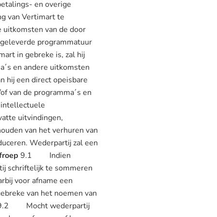
etalings- en overige
ng van Vertimart te
e uitkomsten van de door
opgeleverde programmatuur
t in gebreke is, zal hij
ma´s en andere uitkomsten
 hij een direct opeisbare
n/of van de programma´s en
intellectuele
atte uitvindingen,
houden van het verhuren van
duceren. Wederpartij zal een
froep
9.1 Indien
j schriftelijk te sommeren
rbij voor afname een
 gebreke van het noemen van
an. 9.2 Mocht wederpartij