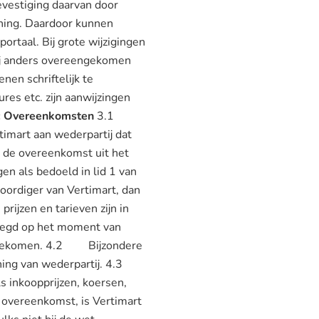
evestiging daarvan door
ning. Daardoor kunnen
ortaal. Bij grote wijzigingen
anders overeengekomen
nen schriftelijk te
s etc. zijn aanwijzingen
3: Overeenkomsten
3.1
timart aan wederpartij dat
an de overeenkomst uit het
n als bedoeld in lid 1 van
oordiger van Vertimart, dan
jzen en tarieven zijn in
legd op het moment van
ereengekomen. 4.2 Bijzondere
rekening van wederpartij. 4.3
s inkoopprijzen, koersen,
e overeenkomst, is Vertimart