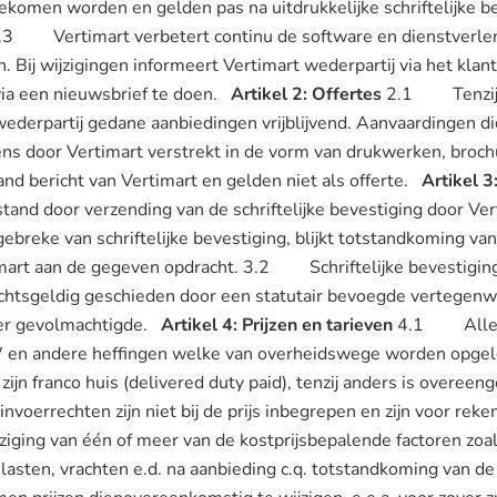
gekomen worden en gelden pas na uitdrukkelijke schriftelijke b
 1.3 Vertimart verbetert continu de software en dienstverle
Bij wijzigingen informeert Vertimart wederpartij via het klantp
via een nieuwsbrief te doen.
Artikel 2: Offertes
2.1 Tenzij 
 wederpartij gedane aanbiedingen vrijblijvend. Aanvaardingen die
oor Vertimart verstrekt in de vorm van drukwerken, brochure
nd bericht van Vertimart en gelden niet als offerte.
Artikel 
and door verzending van de schriftelijke bevestiging door Ver
 gebreke van schriftelijke bevestiging, blijkt totstandkoming v
mart aan de gegeven opdracht. 3.2 Schriftelijke bevestiginge
rechtsgeldig geschieden door een statutair bevoegde vertegenw
der gevolmachtigde.
Artikel 4: Prijzen en tarieven
4.1 Alle pri
TW en andere heffingen welke van overheidswege worden opge
n zijn franco huis (delivered duty paid), tenzij anders is ov
 invoerrechten zijn niet bij de prijs inbegrepen en zijn voor 
ziging van één of meer van de kostprijsbepalende factoren zoal
 lasten, vrachten e.d. na aanbieding c.q. totstandkoming van d