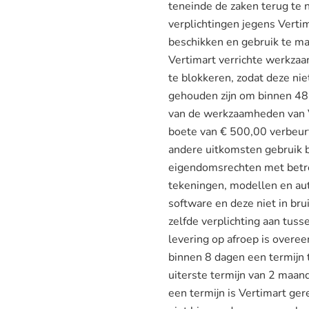
teneinde de zaken terug te 
verplichtingen jegens Vertim
beschikken en gebruik te m
Vertimart verrichte werkza
te blokkeren, zodat deze ni
gehouden zijn om binnen 48 
van de werkzaamheden van Ve
boete van € 500,00 verbeurt
andere uitkomsten gebruik b
eigendomsrechten met betrek
tekeningen, modellen en au
software en deze niet in br
zelfde verplichting aan tu
levering op afroep is overe
binnen 8 dagen een termijn
uiterste termijn van 2 maa
een termijn is Vertimart ge