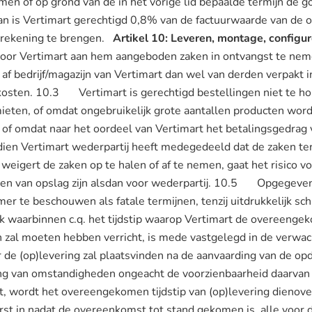
en of op grond van de in het vorige lid bepaalde termijn de 
, dan is Vertimart gerechtigd 0,8% van de factuurwaarde van d
 rekening te brengen.
Artikel 10: Leveren, montage, configure
e door Vertimart aan hem aangeboden zaken in ontvangst te 
 af bedrijf/magazijn van Vertimart dan wel van derden verpakt i
skosten. 10.3 Vertimart is gerechtigd bestellingen niet te 
mieten, of omdat ongebruikelijk grote aantallen producten word
 of omdat naar het oordeel van Vertimart het betalingsgedrag 
en Vertimart wederpartij heeft medegedeeld dat de zaken ter 
 weigert de zaken op te halen of af te nemen, gaat het risico 
ten van opslag zijn alsdan voor wederpartij. 10.5 Opgegeven
mer te beschouwen als fatale termijnen, tenzij uitdrukkelijk schr
k waarbinnen c.q. het tijdstip waarop Vertimart de overeen
zal moeten hebben verricht, is mede vastgelegd in de verwac
e (op)levering zal plaatsvinden na de aanvaarding van de opdr
ging van omstandigheden ongeacht de voorzienbaarheid daarvan
t, wordt het overeengekomen tijdstip van (op)levering dieno
t in nadat de overeenkomst tot stand gekomen is, alle voor d