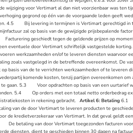
 prijzen dienovereenkomstig te wijzigen, e.e.a. voor zover zu
de wijziging voor Vertimart al dan niet voorzienbaar was ten tij
hoging gegrond op één van de voorgaande leden geeft wederp
. 4.5 Bij levering in termijnen is Vertimart gerechtigd in t
mijnfactuur zal op basis van de gewijzigde prijsbepalende fac
acturering geschiedt tegen de geldende prijzen op moment
een eventuele door Vertimart schriftelijk vastgestelde korti
voeren werkzaamheden en/of te leveren diensten waarvoor een 
taling zoals vastgelegd in de betreffende overeenkomst. De va
 op basis van de te verrichten werkzaamheden of te leveren 
 wederpartij komende kosten, tenzij partijen overeenkomen om 
er te gaan. 5.3 Voor opdrachten op basis van een uurtarief 
rzonden. 5.4 Op orders met een totaal netto orderbedrag e
istratiekosten in rekening gebracht.
Artikel 6: Betaling
6.1 T
ing van de door Vertimart te leveren producten te geschieden 
oor de kredietverzekeraar van Vertimart. In dat geval geldt ee
 De betaling van door Vertimart toegezonden facturen voor
de diensten, dient te geschieden binnen 30 dagen na factuurda