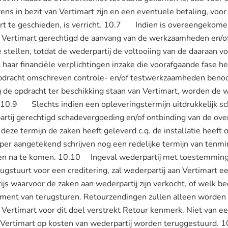
ns in bezit van Vertimart zijn en een eventuele betaling, voor 
t te geschieden, is verricht. 10.7 Indien is overeengekom
is Vertimart gerechtigd de aanvang van de werkzaamheden en/of
 stellen, totdat de wederpartij de voltooiing van de daaraan vo
 haar financiële verplichtingen inzake die voorafgaande fase
pdracht omschreven controle- en/of testwerkzaamheden benod
ig de opdracht ter beschikking staan van Vertimart, worden d
. 10.9 Slechts indien een opleveringstermijn uitdrukkelijk schr
rtij gerechtigd schadevergoeding en/of ontbinding van de ov
 deze termijn de zaken heeft geleverd c.q. de installatie heeft
 per aangetekend schrijven nog een redelijke termijn van ten
gen na te komen. 10.10 Ingeval wederpartij met toestemming 
ugstuurt voor een creditering, zal wederpartij aan Vertimart 
ijs waarvoor de zaken aan wederpartij zijn verkocht, of welk bed
oment van terugsturen. Retourzendingen zullen alleen worden
 Vertimart voor dit doel verstrekt Retour kenmerk. Niet van 
r Vertimart op kosten van wederpartij worden teruggestuurd.