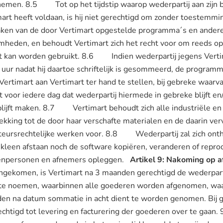
nemen. 8.5 Tot op het tijdstip waarop wederpartij aan zijn b
art heeft voldaan, is hij niet gerechtigd om zonder toestemmi
aken van de door Vertimart opgestelde programma´s en ander
amheden, en behoudt Vertimart zich het recht voor om reeds 
et kan worden gebruikt. 8.6 Indien wederpartij jegens Vertimar
uur nadat hij daartoe schriftelijk is gesommeerd, de program
rtimart aan Vertimart ter hand te stellen, bij gebreke waarvan
 voor iedere dag dat wederpartij hiermede in gebreke blijft e
lijft maken. 8.7 Vertimart behoudt zich alle industriële en 
king tot de door haar verschafte materialen en de daarin verv
teursrechtelijke werken voor. 8.8 Wederpartij zal zich ont
uikleen afstaan noch de software kopiëren, veranderen of repro
ssenpersonen en afnemers opleggen.
Artikel 9: Nakoming op a
engekomen, is Vertimart na 3 maanden gerechtigd de wederparti
 te noemen, waarbinnen alle goederen worden afgenomen, waa
nden na datum sommatie in acht dient te worden genomen. Bij
rechtigd tot levering en facturering der goederen over te ga