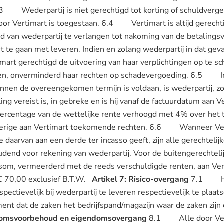
Wederpartij is niet gerechtigd tot korting of schuldvergelij
k door Vertimart is toegestaan. 6.4 Vertimart is altijd gerech
d van wederpartij te verlangen tot nakoming van de betalingsv
t te gaan met leveren. Indien en zolang wederpartij in dat geval
timart gerechtigd de uitvoering van haar verplichtingen op te 
n, onverminderd haar rechten op schadevergoeding. 6.5 Ind
innen de overeengekomen termijn is voldaan, is wederpartij, z
ng vereist is, in gebreke en is hij vanaf de factuurdatum aan V
 percentage van de wettelijke rente verhoogd met 4% over het
verige aan Vertimart toekomende rechten. 6.6 Wanneer Ver
 daarvan aan een derde ter incasso geeft, zijn alle gerechtelij
end voor rekening van wederpartij. Voor de buitengerechtelij
om, vermeerderd met de reeds verschuldigde renten, aan Ver
 70,00 exclusief B.T.W.
Artikel 7: Risico-overgang
7.1 Het 
pectievelijk bij wederpartij te leveren respectievelijk te plaat
ent dat de zaken het bedrijfspand/magazijn waar de zaken zij
ndomsvoorbehoud en eigendomsovergang
8.1 Alle door Verti