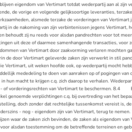
lijven eigendom van Vertimart totdat wederpartij aan al zijn v
ende, de vorige en volgende gelijksoortige leveranties, terzake
erkzaamheden, alsmede terzake de vorderingen van Vertimart 
tij in de nakoming van zijn verbintenissen jegens Vertimart, h
n behoudt zij nu reeds voor alsdan pandrechten voor tot mee
htingen uit deze of daarmee samenhangende transacties, voor z
mmen van Vertimart door zaakvorming verloren mochten gaan
n de door Vertimart geleverde zaken zijn verwerkt in stil pand
die Vertimart, uit weken hoofde ook, op wederpartij mocht h
ddellijk mededeling te doen van aanraken op of pogingen van 
 in hun macht te krijgen c.q. zich daarop te verhalen. Wederpart
- of vorderingsrechten van Vertimart te beschermen. 8.4 B
rtikel genoemde verplichtingen c.q. bij overtreding van het bepaa
elling, doch zonder dat rechtelijke tussenkomst vereist is, d
erszins - nog - eigendom zijn van Vertimart, terug te nemen.
ijzen waar de zaken zich bevinden, de zaken als eigendom van V
u voor alsdan toestemming om de betreffende terreinen en geb