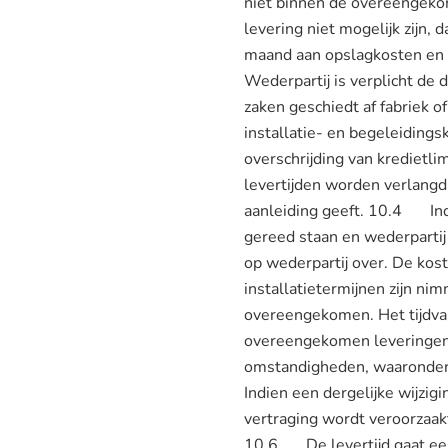
niet binnen de overeengekom
levering niet mogelijk zijn
maand aan opslagkosten en
Wederpartij is verplicht d
zaken geschiedt af fabriek of
installatie- en begeleiding
overschrijding van kredietli
levertijden worden verlangd
aanleiding geeft. 10.4 Indi
gereed staan en wederpartij
op wederpartij over. De kos
installatietermijnen zijn nim
overeengekomen. Het tijdva
overeengekomen leveringen 
omstandigheden, waaronder d
Indien een dergelijke wijzi
vertraging wordt veroorzaak
10.6 De levertijd gaat eers