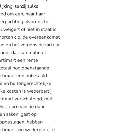
king, tenzij zulks
tigd om een, naar haar
erplichting alvorens tot
 weigert of niet in staat is
schorten c.q. de overeenkomst
ien het volgens de factuur
onder dat sommatie of
ertimart een rente
 totaal nog openstaande
timart een onbetaald
ke en buitengerechtelijke
ke kosten is wederpartij
timart verschuldigd, met
risico van de door
sen zaken, gaat op
n opgeslagen, hebben
mart aan wederpartij te