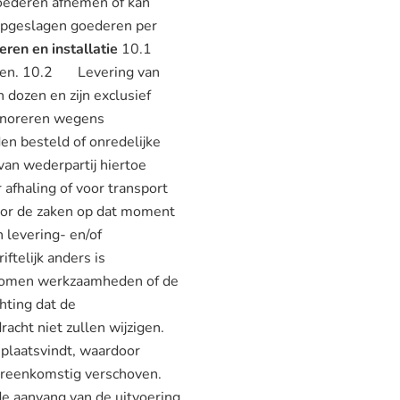
goederen afnemen of kan
e opgeslagen goederen per
ren en installatie
10.1
nemen. 10.2 Levering van
n dozen en zijn exclusief
honoreren wegens
en besteld of onredelijke
van wederpartij hiertoe
afhaling of voor transport
voor de zaken op dat moment
 levering- en/of
iftelijk anders is
gekomen werkzaamheden of de
hting dat de
acht niet zullen wijzigen.
 plaatsvindt, waardoor
vereenkomstig verschoven.
e aanvang van de uitvoering