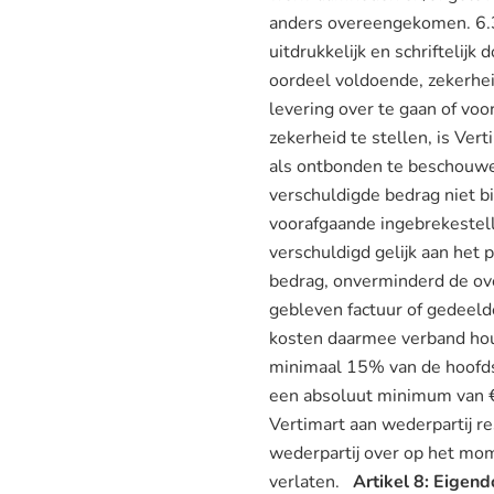
anders overeengekomen. 6.3 
uitdrukkelijk en schriftelij
oordeel voldoende, zekerhei
levering over te gaan of voor
zekerheid te stellen, is Ver
als ontbonden te beschouwe
verschuldigde bedrag niet b
voorafgaande ingebrekestelli
verschuldigd gelijk aan het
bedrag, onverminderd de o
gebleven factuur of gedeelde
kosten daarmee verband houd
minimaal 15% van de hoofds
een absoluut minimum van €
Vertimart aan wederpartij res
wederpartij over op het mom
verlaten.
Artikel 8: Eige