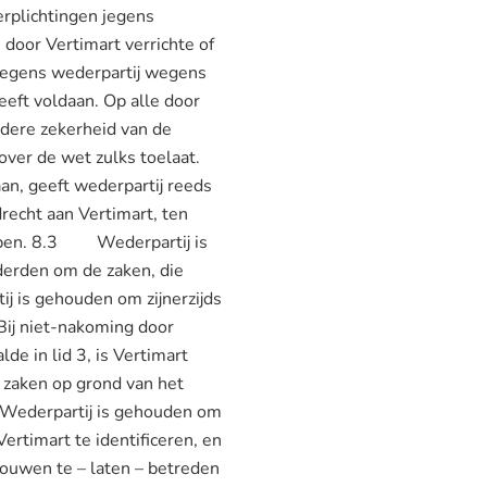
erplichtingen jegens
 door Vertimart verrichte of
jegens wederpartij wegens
eeft voldaan. Op alle door
rdere zekerheid van de
over de wet zulks toelaat.
, geeft wederpartij reeds
recht aan Vertimart, ten
ebben. 8.3 Wederpartij is
derden om de zaken, die
ij is gehouden om zijnerzijds
ij niet-nakoming door
lde in lid 3, is Vertimart
e zaken op grond van het
 Wederpartij is gehouden om
ertimart te identificeren, en
ouwen te – laten – betreden