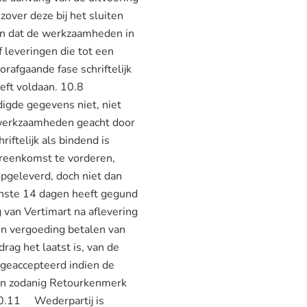
zover deze bij het sluiten
en dat de werkzaamheden in
 leveringen die tot een
orafgaande fase schriftelijk
 heeft voldaan. 10.8
igde gegevens niet, niet
e werkzaamheden geacht door
iftelijk als bindend is
ereenkomst te vorderen,
 opgeleverd, doch niet dan
minste 14 dagen heeft gegund
van Vertimart na aflevering
een vergoeding betalen van
rag het laatst is, van de
 geaccepteerd indien de
een zodanig Retourkenmerk
 10.11 Wederpartij is