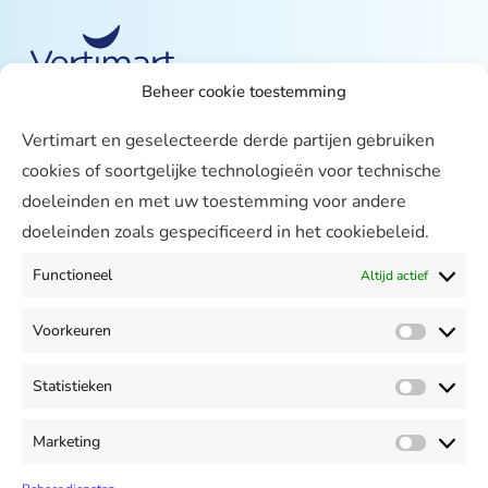
Beheer cookie toestemming
Over ons
Vertimart en geselecteerde derde partijen gebruiken
Vertimart
cookies of soortgelijke technologieën voor technische
Werken bij
doeleinden en met uw toestemming voor andere
doeleinden zoals gespecificeerd in het cookiebeleid.
Agenda
Support
Functioneel
Altijd actief
Contact & Support
Voorkeuren
Meekijken
Voorke
Mijn Vertimart
Statistieken
Statist
Contact
+31 299 621370
Marketing
Market
info@vertimart.nl