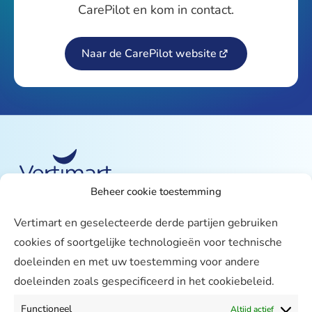
CarePilot en kom in contact.
Naar de CarePilot website
Beheer cookie toestemming
Over ons
Vertimart en geselecteerde derde partijen gebruiken
Vertimart
cookies of soortgelijke technologieën voor technische
Werken bij
doeleinden en met uw toestemming voor andere
doeleinden zoals gespecificeerd in het cookiebeleid.
Agenda
Support
Functioneel
Altijd actief