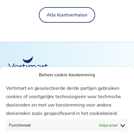
Alle klantverhalen
Beheer cookie toestemming
Over ons
Vertimart en geselecteerde derde partijen gebruiken
Vertimart
cookies of soortgelijke technologieën voor technische
Werken bij
doeleinden en met uw toestemming voor andere
doeleinden zoals gespecificeerd in het cookiebeleid.
Agenda
Support
Functioneel
Altijd actief
Contact & Support