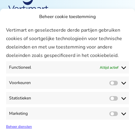
Beheer cookie toestemming
Over ons
Vertimart en geselecteerde derde partijen gebruiken
Vertimart
cookies of soortgelijke technologieën voor technische
Werken bij
doeleinden en met uw toestemming voor andere
doeleinden zoals gespecificeerd in het cookiebeleid.
Agenda
Support
Functioneel
Altijd actief
Contact & Support
Voorkeuren
Meekijken
Voorke
Mijn Vertimart
Statistieken
Statist
Contact
+31 299 621370
Marketing
Market
info@vertimart.nl
Beheer diensten