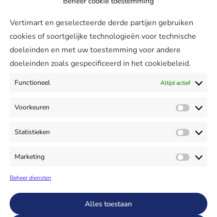
Beheer cookie toestemming
Over ons
Vertimart en geselecteerde derde partijen gebruiken
Vertimart
cookies of soortgelijke technologieën voor technische
Werken bij
doeleinden en met uw toestemming voor andere
doeleinden zoals gespecificeerd in het cookiebeleid.
Agenda
Support
Functioneel
Altijd actief
Contact & Support
Voorkeuren
Meekijken
Voorke
Mijn Vertimart
Statistieken
Statist
Contact
+31 299 621370
Marketing
Market
info@vertimart.nl
Beheer diensten
Alles toestaan