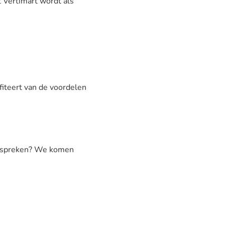
 Vertimart wordt als
iteert van de voordelen
 bespreken? We komen