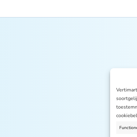
Vertimart
soortgeli
toestemmi
cookiebel
Function