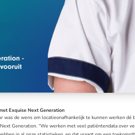
met Exquise Next Generation
r was de wens om locatieonafhankelijk te kunnen werken dé b
 Next Generation. “We werken met veel patiëntendata over ver
 hebben in al onze statistieken, en dat vraagt om een toekomstb