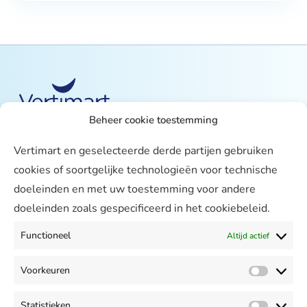
Beheer cookie toestemming
Over ons
Vertimart en geselecteerde derde partijen gebruiken
Vertimart
cookies of soortgelijke technologieën voor technische
Werken bij
doeleinden en met uw toestemming voor andere
doeleinden zoals gespecificeerd in het cookiebeleid.
Agenda
Support
Functioneel
Altijd actief
Contact & Support
Voorkeuren
Meekijken
Voorke
Mijn Vertimart
Statistieken