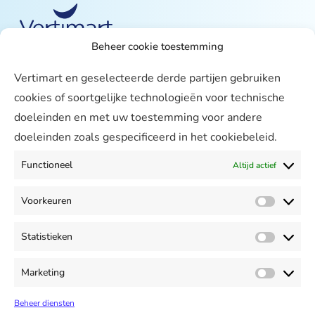
Beheer cookie toestemming
Over ons
Vertimart en geselecteerde derde partijen gebruiken
Vertimart
cookies of soortgelijke technologieën voor technische
Werken bij
doeleinden en met uw toestemming voor andere
doeleinden zoals gespecificeerd in het cookiebeleid.
Agenda
Support
Functioneel
Altijd actief
Contact & Support
Voorkeuren
Meekijken
Voorke
Mijn Vertimart
Statistieken
Statist
Contact
+31 299 621370
Marketing
Market
info@vertimart.nl
Beheer diensten