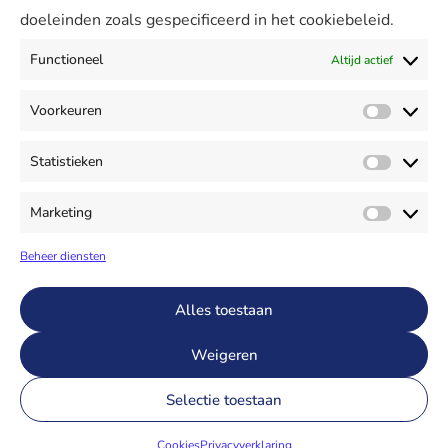
doeleinden zoals gespecificeerd in het cookiebeleid.
Agenda
Support
Functioneel
Altijd actief
Contact & Support
Voorkeuren
Meekijken
Voorke
Mijn Vertimart
Statistieken
Statist
Contact
+31 299 621370
Marketing
Market
info@vertimart.nl
Beheer diensten
Alles toestaan
© Vertimart
Weigeren
Algemene voorwaarden
Cookies
Privacyverklaring
Selectie toestaan
Cookies
Privacyverklaring